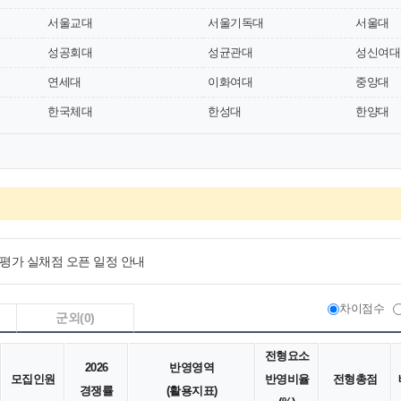
서울교대
서울기독대
서울대
성공회대
성균관대
성신여대
027 대학 수시 분석’ 책자 및 배치표 발간, 2027학년도 최신 모집안 적용
연세대
이화여대
중앙대
한국체대
한성대
한양대
 서비스 운영 안내
로그램 「PATH4」 서비스 재개 안내 (7/27 오픈)
부(학생부) 기반 서비스 판매 일시 중단 안내
력평가 실채점 오픈 일정 안내
027 대학 수시 분석’ 책자 및 배치표 발간, 2027학년도 최신 모집안 적용
차이점수
군외
(0)
전형요소
2026
반영영역
모집인원
반영비율
전형총점
경쟁률
(활용지표)