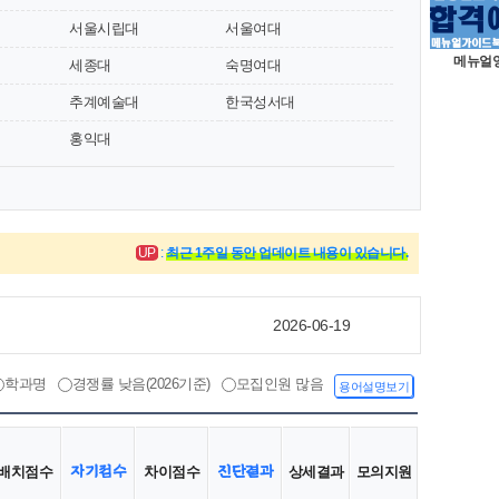
서울시립대
서울여대
메뉴얼
세종대
숙명여대
추계예술대
한국성서대
2026-08-07
홍익대
2026-07-27
2026-07-20
UP
:
최근 1주일 동안 업데이트 내용이 있습니다.
2026-07-08
2026-06-19
2026-08-07
학과명
경쟁률 낮음(2026기준)
모집인원 많음
용어설명보기
자기점수
진단결과
배치점수
차이점수
상세결과
모의지원