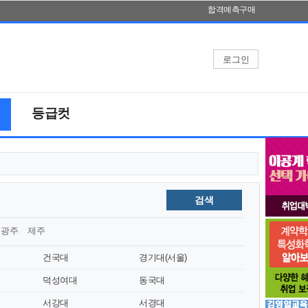
합격예측구매
등급컷
검색
광주
제주
건국대
경기대(서울)
덕성여대
동국대
서강대
서경대