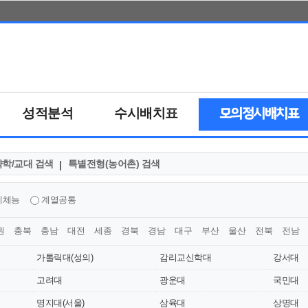
성적분석
수시배치표
모의정시배치표
학/교대 검색
특별전형(농어촌) 검색
예체능
계열공통
원
충북
충남
대전
세종
경북
경남
대구
부산
울산
전북
전남
가톨릭대(성의)
감리교신학대
강서대
고려대
광운대
국민대
명지대(서울)
삼육대
상명대