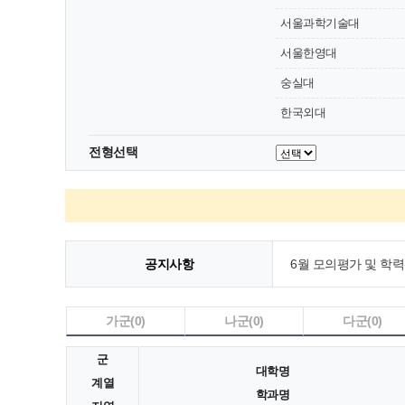
서울과학기술대
서울한영대
숭실대
[김영일교육컨설팅] ‘2
한국외대
2027 수시 합격예측
전형선택
2027 수시 합격예측프
PATH4 학교생활기록
공지사항
6월 모의평가 및 학
[김영일교육컨설팅] ‘2
가군
(0)
나군
(0)
다군
(0)
군
대학명
계열
학과명