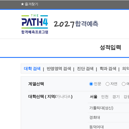
★ 즐겨찾기
2027
성적입력
대학 검색
반영영역 검색
진단 검색
학과 검색
의약
계열선택
인문
자연
대학선택 (
지역
/
가나다A
)
서울
인천
경기
강
가톨릭대(성신)
경희대
동덕여대