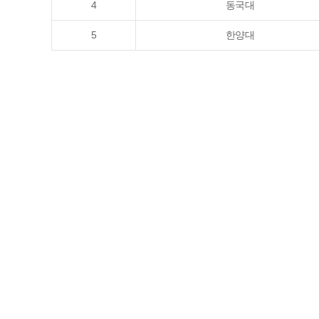
4
동국대
5
한양대