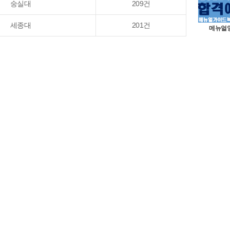
숭실대
209건
세종대
201건
메뉴얼