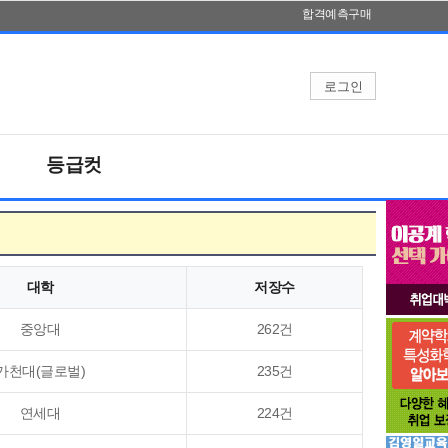
합격예측구매
등급컷
대학
저장수
중앙대
262건
가천대(글로벌)
235건
연세대
224건